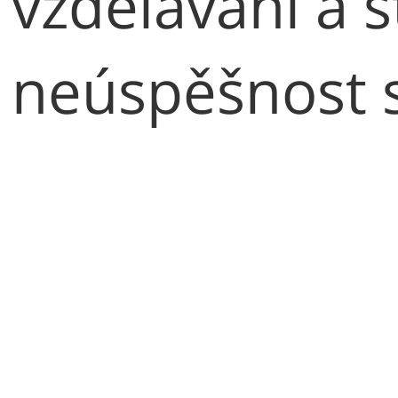
vzdělávání a s
neúspěšnost s