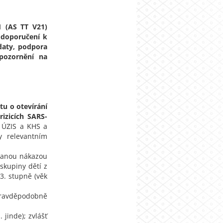
1 (AS TT V21)
a doporučení k
 daty, podpora
pozornění na
u o otevírání
izicích SARS-
t ÚZIS a KHS a
y relevantním
zanou nákazou
skupiny dětí z
 3. stupně (věk
pravděpodobně
 jinde); zvlášť