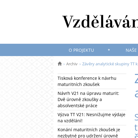
O PROJEKTU
NAŠE
Archiv
Závěry analytické skupiny TT k 
Tisková konference k návrhu
maturitních zkoušek
Návrh V21 na úpravu maturit:
Dvě úrovně zkoušky a
absolventské práce
Výzva TT V21: Nesnižujme výdaje
na vzdělání!
Konání maturitních zkoušek je
nezbytné pro udržení úrovně