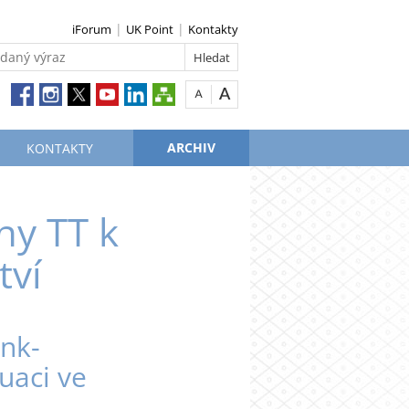
iForum
UK Point
Kontakty
ARCHIV
KONTAKTY
ny TT k
tví
ink-
uaci ve