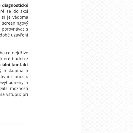
i diagnostické
eré se do škol
1 si je vědoma
u screeningový
a porovnávat s
odobé uzavření
ba co nejdříve
 které budou z
iální kontakt
lých skupinách
ivní činnosti,
znevýhodněných
Další možností
na vstupu; při