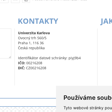
KONTAKTY
JA
Univerzita Karlova
Ovocný trh 560/5
Praha 1, 116 36
Česká republika
Identifikátor datové schránky: piyj9b4
IČO:
00216208
DIČ:
CZ00216208
Používáme soub
Přihlášení do i
Tyto webové stránky použí