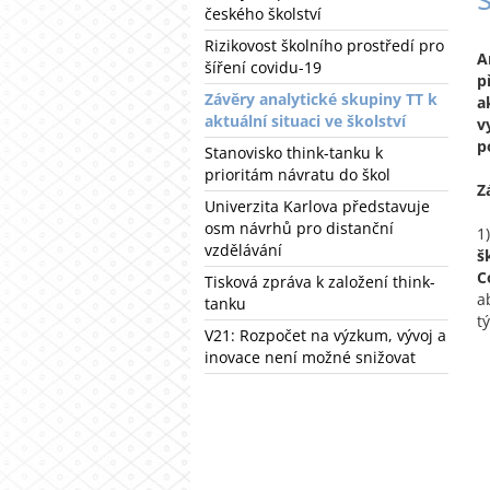
českého školství
Rizikovost školního prostředí pro
A
šíření covidu-19
p
Závěry analytické skupiny TT k
a
aktuální situaci ve školství
v
p
Stanovisko think-tanku k
prioritám návratu do škol
Z
Univerzita Karlova představuje
osm návrhů pro distanční
1
vzdělávání
š
C
Tisková zpráva k založení think-
a
tanku
t
V21: Rozpočet na výzkum, vývoj a
inovace není možné snižovat