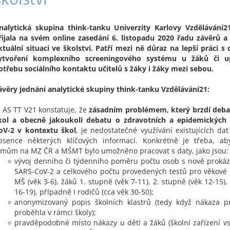
nalytická skupina think-tanku Univerzity Karlovy Vzdělávání2
řijala na svém online zasedání 6. listopadu 2020 řadu závěrů 
ktuální situaci ve školství. Patří mezi ně důraz na lepší práci s
ytvoření komplexního screeningového systému u žáků či u
otřebu sociálního kontaktu učitelů s žáky i žáky mezi sebou.
ávěry jednání analytické skupiny think-tanku Vzdělávání21:
) AS TT V21 konstatuje, že
zásadním problémem, který brzdí debat
kol a obecně jakoukoli debatu o zdravotních a epidemických r
oV-2 v kontextu škol
, je nedostatečné využívání existujících da
bsence některých klíčových informací. Konkrétně je třeba, ab
ýmům na MZ ČR a MŠMT bylo umožněno pracovat s daty, jako jsou:
vývoj denního či týdenního poměru počtu osob s nově proká
SARS-CoV-2 a celkového počtu provedených testů pro věkové 
MŠ (věk 3-6), žáků 1. stupně (věk 7-11), 2. stupně (věk 12-15),
16-19), případně i rodičů (cca věk 30-50);
anonymizovaný popis školních klastrů (tedy když nákaza 
proběhla v rámci školy);
pravděpodobné místo nákazy u dětí a žáků (školní zařízení vs.