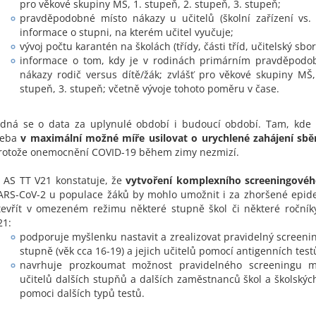
pro věkové skupiny MŠ, 1. stupeň, 2. stupeň, 3. stupeň;
pravděpodobné místo nákazy u učitelů (školní zařízení vs. 
informace o stupni, na kterém učitel vyučuje;
vývoj počtu karantén na školách (třídy, části tříd, učitelský sbor
informace o tom, kdy je v rodinách primárním pravděpod
nákazy rodič versus dítě/žák; zvlášť pro věkové skupiny MŠ,
stupeň, 3. stupeň; včetně vývoje tohoto poměru v čase.
edná se o data za uplynulé období i budoucí období. Tam, kde 
řeba
v maximální možné míře usilovat o urychlené zahájení sbě
rotože onemocnění COVID-19 během zimy nezmizí.
) AS TT V21 konstatuje, že
vytvoření komplexního screeningové
ARS-CoV-2 u populace žáků by mohlo umožnit i za zhoršené epid
tevřít v omezeném režimu některé stupně škol či některé ročník
21:
podporuje myšlenku nastavit a zrealizovat pravidelný screenin
stupně (věk cca 16-19) a jejich učitelů pomocí antigenních test
navrhuje prozkoumat možnost pravidelného screeningu m
učitelů dalších stupňů a dalších zaměstnanců škol a školských
pomoci dalších typů testů.