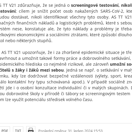
S TT V21 zdůrazňuje, že se jedná o
screeningové testování, nikol
estování
; cílem je snížit počet osob nakažených SARS-CoV-2, kt
udou dostávat, nikoli identifikovat všechny tyto osoby. AS TT V2
načných finančních nákladů a logistických problémů, které s sebo
ystém nese, konstatuje ale, že tyto náklady a problémy je třeb
elkovými ekonomickými a sociálními ztrátami, které způsobí dlouh
kol nebo některých stupňů.
) AS TT V21 upozorňuje, že i za zhoršené epidemické situace je tře
avrhnout a umožnit takové formy práce a dobrovolného setkávání,
pidemického hlediska co nejméně rizikové, ale zároveň
umožní soc
čitelů s žáky i žáků mezi sebou
. Jedná se např. o setkávání v ma
enku, kdy lze dodržovat bezpečné vzdálenosti (výlety, sport, kreat
álo kontaktní hry typu schovávaná apod.). V případě sociálně 
ětí jde i o osobní konzultace individuální či v malých skupinách. 
sou dobrovolné školy v přírodě či tábory se screeningovým testem 
om lze využít potenciálu středisek volného času.
Poslední změna: 31. leden 2024 15:53
PDF
TXT