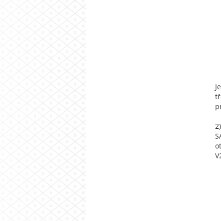
J
t
p
2
S
o
V