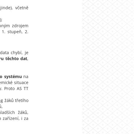
jinde), včetně
);
obným zdrojem
 1. stupeň, 2.
data chybí, je
ru těchto dat
,
ho systému
na
emické situace
y. Proto AS TT
g žáků třetího
ů,
ladších žáků,
 zařízení, i za