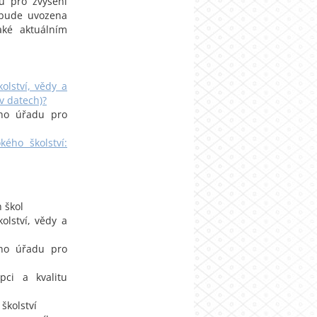
u pro zvýšení
e bude uvozena
ké aktuálním
olství, vědy a
v datech)?
ího úřadu pro
ého školství:
 škol
olství, vědy a
ího úřadu pro
pci a kvalitu
školství