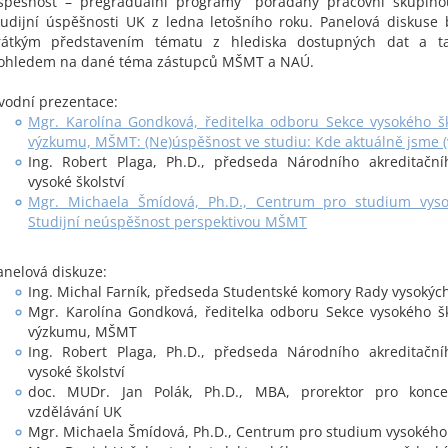
spěšnost – pregraduální programy“ pořádaný pracovní skupino
tudijní úspěšnosti UK z ledna letošního roku. Panelová diskus
rátkým představením tématu z hlediska dostupných dat a ta
ohledem na dané téma zástupců MŠMT a NAÚ.
vodní prezentace:
Mgr. Karolína Gondková, ředitelka odboru Sekce vysokého šk
výzkumu, MŠMT: (Ne)úspěšnost ve studiu: Kde aktuálně jsme (
Ing. Robert Plaga, Ph.D., předseda Národního akreditačn
vysoké školství
Mgr. Michaela Šmídová, Ph.D., Centrum pro studium vysok
Studijní neúspěšnost perspektivou MŠMT
anelová diskuze:
Ing. Michal Farník, předseda Studentské komory Rady vysokých
Mgr. Karolína Gondková, ředitelka odboru Sekce vysokého šk
výzkumu, MŠMT
Ing. Robert Plaga, Ph.D., předseda Národního akreditačn
vysoké školství
doc. MUDr. Jan Polák, Ph.D., MBA, prorektor pro konce
vzdělávání UK
Mgr. Michaela Šmídová, Ph.D., Centrum pro studium vysokého 