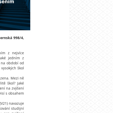
ernská 998/4,
ním z nejvíce
také jedním z
l na období od
 vysokých škol
ězena. Mezi ně
itě škol? Jaké
ření na zvýšení
uvisí s obsahem
(V21) navazuje
šování studijní