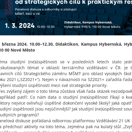
. března 2024, 10.00–12.30, Didaktikon, Kampus Hybernská, Hyb
10 00 Nové Město
éma studijní (ne)úspěšnosti se v posledních letech stalo jed
iskutovaných témat v oblasti terciárního vzdělávání v ČR. Je 
lavních cílů Strategického záměru MŠMT pro oblast vysokých ško
oku 2021 („SZ2021+“). Nejen v návaznosti na SZ2021+ zařadila řada
výšení studijní úspěšnosti mezi své strategické priority.
řes zvýšený zájem o toto téma zůstává však řada otázek nezodpov
apříklad patří: Co nám data o studijní (ne)úspěšnost říkají o kval
aktory nejvíce ovlivňují úspěšné dokončení vysoké školy? Jaká opat
tudijní úspěšnosti jsou nejúčinnější? Jak studijní (ne)úspěšnost so
tudijních programů?
anelová diskuse pořádaná odbornou platformou Vzdělávání 21 UK 
a předchozí aktivity na toto téma, zejména pak na kulatý stůl „Zvy