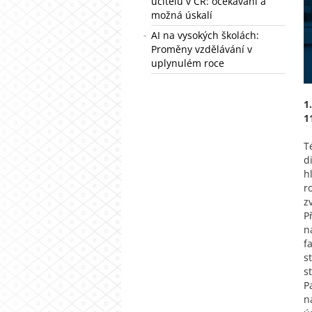
učitelů v ČR: očekávání a
možná úskalí
AI na vysokých školách:
Proměny vzdělávání v
uplynulém roce
1
1
T
d
h
r
z
P
n
f
s
s
P
n