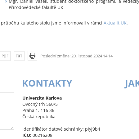
Mgr. Daniel Vašek, student doktorského programu a vědecký
Přírodovědecké fakultě UK
 průběhu kulatého stolu jsme informovali v rámci
Aktualit UK
.
Poslední změna: 20. listopad 2024 14:14
PDF
TXT
KONTAKTY
JA
Univerzita Karlova
Ovocný trh 560/5
Praha 1, 116 36
Česká republika
Identifikátor datové schránky: piyj9b4
IČO:
00216208