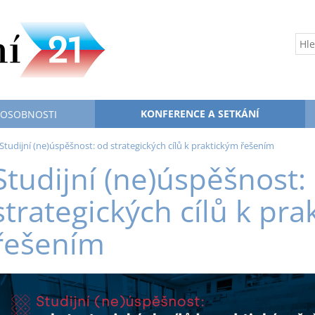
KONFERENCE A SETKÁNÍ
 OSOBNOSTI
Studijní (ne)úspěšnost: od strategických cílů k praktickým řešením
Studijní (ne)úspěšnost:
strategických cílů k pr
řešením