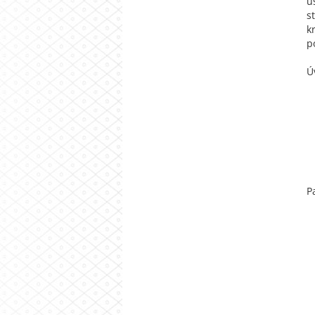
ú
s
k
p
Ú
P