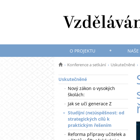
O PROJEKTU
NAŠE
Konference a setkání
Uskutečněné
Uskutečněné
Nový zákon o vysokých
školách:
Jak se učí generace Z
Studijní (ne)úspěšnost: od
strategických cílů k
praktickým řešením
Reforma přípravy učitelek a