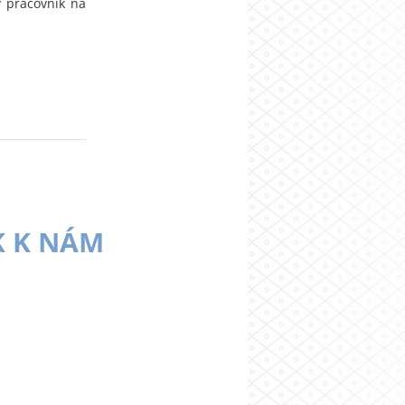
 pracovník na
K K NÁM